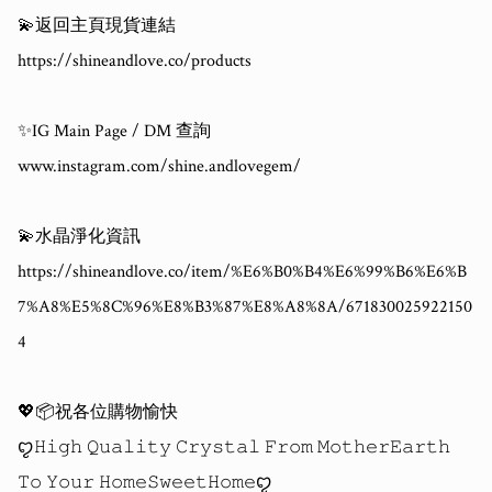
💫返回主頁現貨連結

https://shineandlove.co/products

✨IG Main Page / DM 查詢

www.instagram.com/shine.andlovegem/

💫水晶淨化資訊

https://shineandlove.co/item/%E6%B0%B4%E6%99%B6%E6%B
7%A8%E5%8C%96%E8%B3%87%E8%A8%8A/671830025922150
4

💖📦祝各位購物愉快 

ꨄ𝙷𝚒𝚐𝚑 𝚀𝚞𝚊𝚕𝚒𝚝𝚢 𝙲𝚛𝚢𝚜𝚝𝚊𝚕 𝙵𝚛𝚘𝚖 𝙼𝚘𝚝𝚑𝚎𝚛𝙴𝚊𝚛𝚝𝚑 