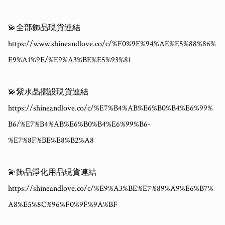
💫全部飾品現貨連結

https://www.shineandlove.co/c/%F0%9F%94%AE%E5%88%86%
E9%A1%9E/%E9%A3%BE%E5%93%81

💫紫水晶擺設現貨連結

https://shineandlove.co/c/%E7%B4%AB%E6%B0%B4%E6%99%
B6/%E7%B4%AB%E6%B0%B4%E6%99%B6-
%E7%8F%BE%E8%B2%A8

💫飾品淨化用品現貨連結

https://shineandlove.co/c/%E9%A3%BE%E7%89%A9%E6%B7%
A8%E5%8C%96%F0%9F%9A%BF
