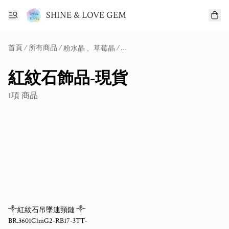
SHINE & LOVE GEM
首頁
/
所有商品
/
/
/
粉水晶 、草莓晶
紅紋石飾品-現貨
1項 商品
༒紅紋石吊墜連頸鏈 ༒
BR.3601C1mG2-RB17-3TT-