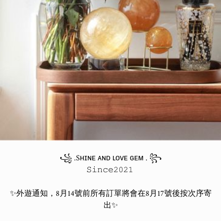
꧁ .Sʜɪɴᴇ ᴀɴᴅ ʟᴏᴠᴇ ɢᴇᴍ . ꧂

𝚂𝚒𝚗𝚌𝚎𝟸𝟶𝟸𝟷 

✨外遊通知，8月14號前所有訂單將會在8月17號後按次序寄
出✨
