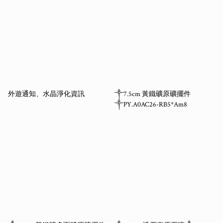
外遊通知、水晶淨化資訊
༒7.5cm 黃鐵礦原礦擺件
༒PY.A0AC26-RB5*Am8