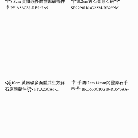
༒8.8cm 黃鐵礦多面體原礦擺件
༒10.2cm透石膏原石碗༒
༒PY.A2AC38-RB5*7A9
SE9290H6sG22M-RB2*9M
꧁10cm 黃鐵礦多面體共生方解
༒ 手圍17cm 14mm閃靈原石手
石原礦擺件꧂ PY.A23CA6-
串༒ BR.3630C10G18-RB5*3AA-
RB5*11A6-