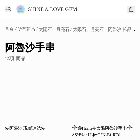
SHINE & LOVE GEM
首頁
/
所有商品
/
/
/
太陽石、月亮石
太陽石、月亮石、阿魯沙-飾品
阿
阿魯沙手串
12項 商品
💫阿魯沙 現貨連結💫
༒🟢11mm金太陽阿魯沙手串༒
AS*B966H3JmG3N-B11RT6