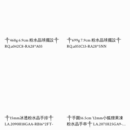
༒468g 6.9cm 粉水晶球擺設༒
༒699g 7.9cm 粉水晶球擺設༒
RQ.a042C8-RA28*A03
RQ.a051C13-RA28*5NN
༒15mm冰透粉水晶手排༒
༒手圍16.5cm ‘12mm小狐狸果凍
LA.2090H18GAA-RB16*2FT-
粉水晶手串༒ LA.2071H25GA9-