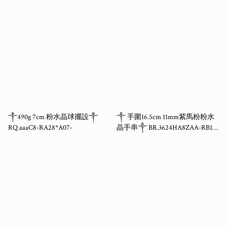
18TT-
༒490g 7cm 粉水晶球擺設༒
༒ 手圍16.5cm 11mm紫馬粉粉水
RQ.aaaC8-RA28*A07-
晶手串༒ BR.3624HA8ZAA-RB16*
2SF