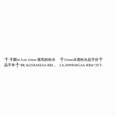
2SF
2sf
༒ 手圍16.5cm 12mm 紫馬粉粉水
༒15mm冰透粉水晶手排༒
晶手串༒ BR.3625HA8ZAA-RB16*
LA.2090H18GAA-RB16*2FT-
2sf-