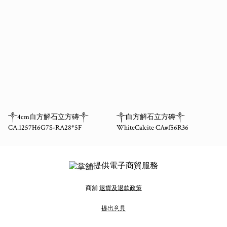
༒4cm白方解石立方磚༒
༒白方解石立方磚༒
CA.1257H6G7S-RA28*5F
WhiteCalcite CA#f56R36
提供電子商貿服務
商舖
退貨及退款政策
提出意見