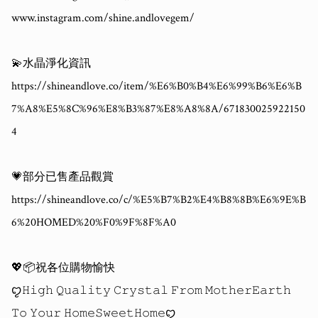
www.instagram.com/shine.andlovegem/

💫水晶淨化資訊

https://shineandlove.co/item/%E6%B0%B4%E6%99%B6%E6%B
7%A8%E5%8C%96%E8%B3%87%E8%A8%8A/671830025922150
4

💗部分已售產品觀賞

https://shineandlove.co/c/%E5%B7%B2%E4%B8%8B%E6%9E%B
6%20HOMED%20%F0%9F%8F%A0

💖📦祝各位購物愉快 

ꨄ𝙷𝚒𝚐𝚑 𝚀𝚞𝚊𝚕𝚒𝚝𝚢 𝙲𝚛𝚢𝚜𝚝𝚊𝚕 𝙵𝚛𝚘𝚖 𝙼𝚘𝚝𝚑𝚎𝚛𝙴𝚊𝚛𝚝𝚑 