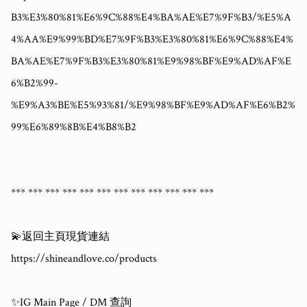
B3%E3%80%81%E6%9C%88%E4%BA%AE%E7%9F%B3/%E5%A
4%AA%E9%99%BD%E7%9F%B3%E3%80%81%E6%9C%88%E4%
BA%AE%E7%9F%B3%E3%80%81%E9%98%BF%E9%AD%AF%E
6%B2%99-
%E9%A3%BE%E5%93%81/%E9%98%BF%E9%AD%AF%E6%B2%
99%E6%89%8B%E4%B8%B2

*** *** *** *** *** *** *** *** *** *** *** *** 

💫返回主頁現貨連結

https://shineandlove.co/products

✨IG Main Page / DM 查詢
