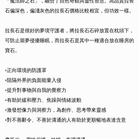
「魔法師之石」，融合了自然奇觀與靈性智慧。高品質拉長
石偏深色，偏淺灰色的拉長石價格比較相宜，但功效一樣。

拉長石是很好的夢境守護者，將拉長石石碎放置在枕頭下，
可防止噩夢侵擾睡眠，而拉長石是其中一種適合放在睡房的
寶石。

▫️正向環境的防護罩

▫️阻隔外界的負面能量入侵

▫️提升對事物與自我的覺察力

▫️有助於緩和壓力、焦躁與情緒波動

▫️激發想像力與洞察力，為創作、思考帶來靈感

▫️對不善辭令、不善於溝通的人有助於更順暢地表達含意
