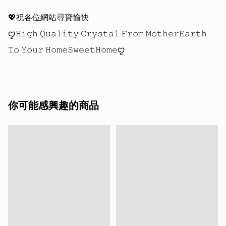
💖祝各位網站尋寶愉快 

ꨄ𝙷𝚒𝚐𝚑 𝚀𝚞𝚊𝚕𝚒𝚝𝚢 𝙲𝚛𝚢𝚜𝚝𝚊𝚕 𝙵𝚛𝚘𝚖 𝙼𝚘𝚝𝚑𝚎𝚛𝙴𝚊𝚛𝚝𝚑 
你可能感興趣的商品