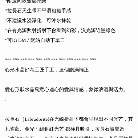
*附送同款金屬托架

*拉長石天生帶不平滑粗糙手感

*不建議水浸淨化，可沖水抹乾

*在有光源照射折射下會看到幻彩，沒光源近墨綠色

*可IG DM / 網站自助下單🛒

*** *** *** *** *** *** *** *** *** *** *** *** 

心形水晶好考工匠手工，這個飽滿端正

愛心形狀水晶寓意心連心的愛與情感，象徵浪漫與活力。

.

拉長石（Labradorite)在光線折射下都會呈現出不同光芒，其
孔雀藍、金光丶綠銅紅光芒 都極具吸引，拉長石被譽為