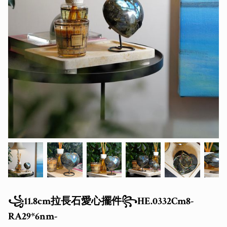
꧁11.8cm拉長石愛心擺件꧂HE.0332Cm8-
RA29*6nm-