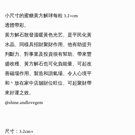
小尺寸的蜜糖黃方解球每粒 3.2+cm

透體帶彩。

黃方解石散發溫暖黃色光艺、是平民化黃

水晶、同樣具招財聚財作用、他有助提升

判斷力、對事業及投資很有幫助、帶來豐

盛收穫、黃方解石也可化負能量、可起改

善磁場作用、製造和諧氣場、令人心境平

和丶放在家中店舖財位旺位、可起聚財帶

來好運之效。

@shine.andlovegem

尺寸：3.2cm+
