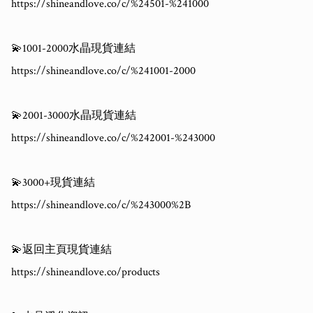
https://shineandlove.co/c/%24501-%241000

💫1001-2000水晶現貨連結

https://shineandlove.co/c/%241001-2000

💫2001-3000水晶現貨連結

https://shineandlove.co/c/%242001-%243000

💫3000+現貨連結

https://shineandlove.co/c/%243000%2B

💫返回主頁現貨連結

https://shineandlove.co/products
