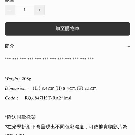
−
+
加至購物車
簡介
−
*** *** *** *** *** *** *** *** *** *** *** ***  

𝑊𝑒𝑖𝑔ℎ𝑡 : 208g

𝐷𝑖𝑚𝑒𝑛𝑠𝑖𝑜𝑛：  (𝙻 ) 8.4𝚌𝚖 (𝙷) 8.4𝚌𝚖 (𝚆) 2.1𝚌𝚖   

𝐶𝑜𝑑𝑒：    RQ.6847H5T-RA2*1m8

*附送同款托架

*在光學折射下會呈現出不同色彩濃度，可依據實物影片為