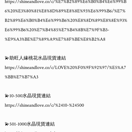
https://shineandlove.co/c/%E7%B2%89%E6%B0%B4%E6%99%B
6%20%E3%80%81%E8%8D%89%E8%8E%93%E6%99%B6/%E7%
B2%89%E6%B0%B4%E6%99%B6%20%E8%8D%89%E8%8E%93%
E6%99%B6%20%E7%B4%85%E7%B4%8B%E7%9F%B3-
%E9%A3%BE%E7%89%A9%E7%8F%BE%E8%B2%A8

💫助旺人緣桃花水晶現貨連結

https://shineandlove.co/c/LOVE%20%F0%9F%92%97/%E5%A7
%BB%E7%B7%A3

💫10-500水晶現貨連結

https://shineandlove.co/c/%2410-%24500

💫501-1000水晶現貨連結
