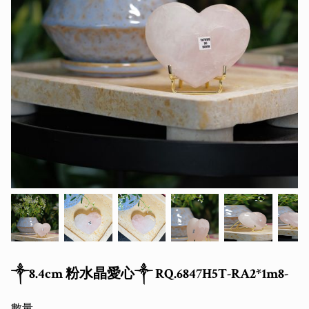
༒8.4cm 粉水晶愛心༒ RQ.6847H5T-RA2*1m8-
數量