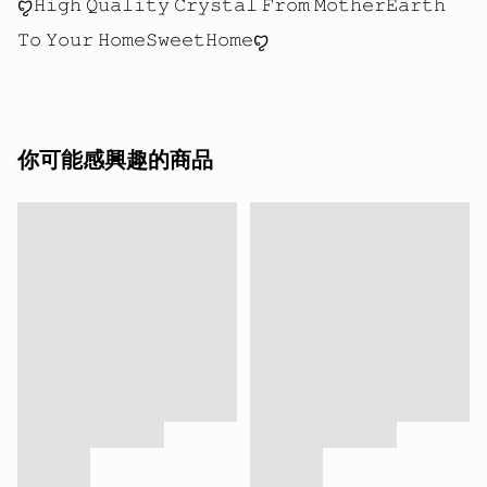
ꨄ𝙷𝚒𝚐𝚑 𝚀𝚞𝚊𝚕𝚒𝚝𝚢 𝙲𝚛𝚢𝚜𝚝𝚊𝚕 𝙵𝚛𝚘𝚖 𝙼𝚘𝚝𝚑𝚎𝚛𝙴𝚊𝚛𝚝𝚑 
你可能感興趣的商品