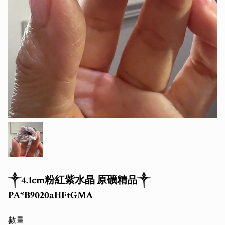
༒4.1cm粉紅紫水晶 原礦精品༒
PA*B9020aHFtGMA
數量