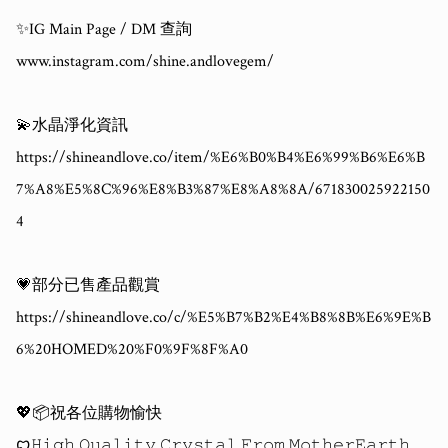
✨IG Main Page / DM 查詢

www.instagram.com/shine.andlovegem/

💫水晶淨化資訊

https://shineandlove.co/item/%E6%B0%B4%E6%99%B6%E6%B
7%A8%E5%8C%96%E8%B3%87%E8%A8%8A/671830025922150
4

💗部分已售產品觀賞

https://shineandlove.co/c/%E5%B7%B2%E4%B8%8B%E6%9E%B
6%20HOMED%20%F0%9F%8F%A0

💖📦祝各位購物愉快 

ꨄ𝙷𝚒𝚐𝚑 𝚀𝚞𝚊𝚕𝚒𝚝𝚢 𝙲𝚛𝚢𝚜𝚝𝚊𝚕 𝙵𝚛𝚘𝚖 𝙼𝚘𝚝𝚑𝚎𝚛𝙴𝚊𝚛𝚝𝚑 