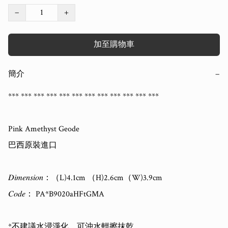
−
+
加至購物車
簡介
−
*** *** *** *** *** *** *** *** *** *** *** *** 

Pink Amethyst Geode

巴西原裝進口

𝐷𝑖𝑚𝑒𝑛𝑠𝑖𝑜𝑛：（L)4.1cm （H)2.6cm（W)3.9cm

𝐶𝑜𝑑𝑒： PA*B9020aHFtGMA

*不建議水浸淨化，可沖水輕擦抹乾
