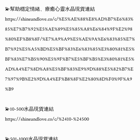
💫幫助穩定情緒、療癒心靈水晶現貨連結

https://shineandlove.co/c/%E5%AE%88%E8%AD%B7%E6%83%
85%E7%B7%92%E5%AE%89%E5%85%A8%E6%84%9F%E2%98
%80%EF%B8%8F/%E7%A9%A9%E5%AE%9A%E6%83%85%E7%
B7%92%E5%A5%BD%E5%BF%83%E6%83%85%E3%80%81%E5%
BF%83%E7%B5%90%E5%9F%B7%E5%BF%B5%E3%80%81%E5%
AD%A4%E7%8D%A8%E5%BF%83%E9%9D%88%E5%82%B7%E
7%97%9B%E2%9D%A4%EF%B8%8F%E2%80%8D%F0%9F%A9
%B9

💫10-500水晶現貨連結

https://shineandlove.co/c/%2410-%24500

💫501-1000水晶現貨連結
