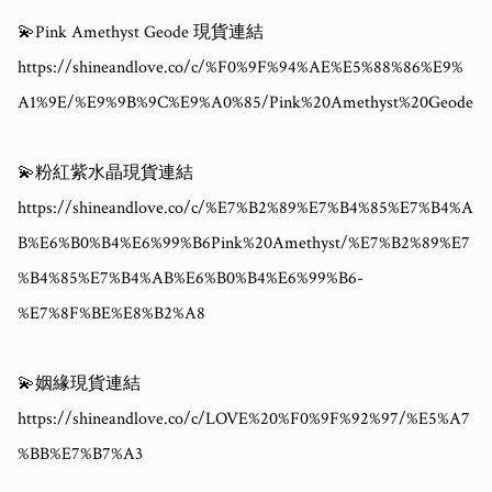
💫Pink Amethyst Geode 現貨連結

https://shineandlove.co/c/%F0%9F%94%AE%E5%88%86%E9%
A1%9E/%E9%9B%9C%E9%A0%85/Pink%20Amethyst%20Geode

💫粉紅紫水晶現貨連結

https://shineandlove.co/c/%E7%B2%89%E7%B4%85%E7%B4%A
B%E6%B0%B4%E6%99%B6Pink%20Amethyst/%E7%B2%89%E7
%B4%85%E7%B4%AB%E6%B0%B4%E6%99%B6-
%E7%8F%BE%E8%B2%A8

💫姻緣現貨連結

https://shineandlove.co/c/LOVE%20%F0%9F%92%97/%E5%A7
%BB%E7%B7%A3
