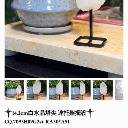
༒14.2cm白水晶塔尖 連托架擺設༒
CQ.7093H89G2st-RA30*A51-