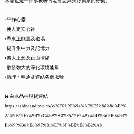
水晶也是一件承載著古老智慧與美好願景的好物。

▫️平靜心靈

▫️使人定安心神

▫️帶來正能量及磁埸

▫️提升集中力及記憶力

▫️擴大正念及正面情緒

▫️散發強大的淨化環境能量

▫️清理丶暢通及連結各個脈輪

💫白水晶柱現貨連結

https://shineandlove.co/c/%F0%9F%94%AE%E5%88%86%E9%
A1%9E/%E9%9B%9C%E9%A0%85/%E7%99%BD%E6%B0%B4%
E6%99%B6%E6%9F%B1%E7%8F%BE%E8%B2%A8
