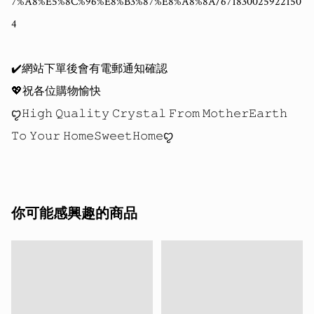
7%A8%E5%8C%96%E8%B3%87%E8%A8%8A/671830025922150
4

✔️網站下單後會有電郵通知確認

💖祝各位購物愉快 

ꨄ𝙷𝚒𝚐𝚑 𝚀𝚞𝚊𝚕𝚒𝚝𝚢 𝙲𝚛𝚢𝚜𝚝𝚊𝚕 𝙵𝚛𝚘𝚖 𝙼𝚘𝚝𝚑𝚎𝚛𝙴𝚊𝚛𝚝𝚑 
你可能感興趣的商品