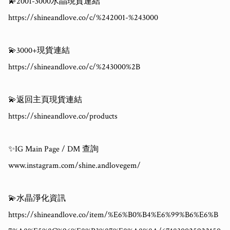
💫2001-3000水晶現貨連結

https://shineandlove.co/c/%242001-%243000

💫3000+現貨連結

https://shineandlove.co/c/%243000%2B

💫返回主頁現貨連結

https://shineandlove.co/products

✨IG Main Page / DM 查詢

www.instagram.com/shine.andlovegem/

💫水晶淨化資訊

https://shineandlove.co/item/%E6%B0%B4%E6%99%B6%E6%B