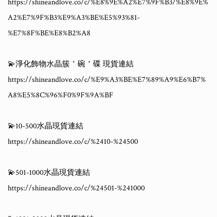
https://shineandlove.co/c/%E8%9E%A2%E7%9F%B3/%E8%9E%
A2%E7%9F%B3%E9%A3%BE%E5%93%81-
%E7%8F%BE%E8%B2%A8

💫淨化飾物水晶簇＇碗＇碟 現貨連結

https://shineandlove.co/c/%E9%A3%BE%E7%89%A9%E6%B7%
A8%E5%8C%96%F0%9F%9A%BF

💫10-500水晶現貨連結

https://shineandlove.co/c/%2410-%24500

💫501-1000水晶現貨連結

https://shineandlove.co/c/%24501-%241000
