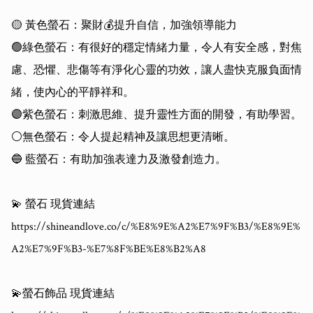
🟡 黃色螢石：聚財💰提升自信，加強領導能力

🟢綠色螢石：有很好的穩定情緒力量，令人有安全感，對焦
慮、恐懼、悲傷等有淨化心靈的功效，讓人盡快克服負面情
緒，使內心的平靜祥和。

🟣紫色螢石：刺激思維、提升靈性方面的開發，有助學習。

⚪️無色螢石：令人提起精神及讓思想更清晰。

🔵 藍螢石：有助加強表達力及激發創造力。

💫 螢石 現貨連結

https://shineandlove.co/c/%E8%9E%A2%E7%9F%B3/%E8%9E%
A2%E7%9F%B3-%E7%8F%BE%E8%B2%A8

💫螢石飾品 現貨連結
