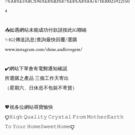
7%A8%E5%8C%96%E8%B3%87%E8%A8%8A/671830025922150
4

📥如遇網站未能成功付款請按此IG聯絡

✨IG[傳送訊息]查詢最快回覆/選購

www.instagram.com/shine.andlovegem/

✔️網站下單會有電郵通知確認

所選購之產品 三個工作天寄出

（星期六、日休息不包裝不寄貨）

💖祝各位網站尋寶愉快 

ꨄ𝙷𝚒𝚐𝚑 𝚀𝚞𝚊𝚕𝚒𝚝𝚢 𝙲𝚛𝚢𝚜𝚝𝚊𝚕 𝙵𝚛𝚘𝚖 𝙼𝚘𝚝𝚑𝚎𝚛𝙴𝚊𝚛𝚝𝚑 