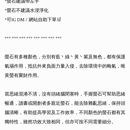
*螢石建議帶左手

*螢石不建議水浸淨化

*可IG DM / 網站自助下單🛒

*** *** *** *** *** *** *** ***

螢石有多種顏色，分別有藍丶綠丶黃丶紫及無色，都有保護
氣埸作用，抵抗外來負面力量入侵，去除環境中的晦氣，唯
黃螢有聚財作用。

當思緒混淆不清，沒有頭緒腦閉塞時，手握螢石可幫助思緒
暢通，讀書或開創者多親近螢石，能去除雜亂思緒，保持頭
腦清晰，有助提高學習及工作效率，不同顏色的螢石都有其
獨特性，雖然功效大致相同，但亦可按不同需要細分。
