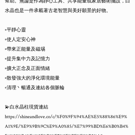
幫助。無論是作為靜心工具、共享能量或家居藝術擺設，白
水晶也是一件承載著古老智慧與美好願景的好物。

▫️平靜心靈

▫️使人定安心神

▫️帶來正能量及磁埸

▫️提升集中力及記憶力

▫️擴大正念及正面情緒

▫️散發強大的淨化環境能量

▫️清理丶暢通及連結各個脈輪

💫白水晶柱現貨連結

https://shineandlove.co/c/%F0%9F%94%AE%E5%88%86%E9%
A1%9E/%E9%9B%9C%E9%A0%85/%E7%99%BD%E6%B0%B4%