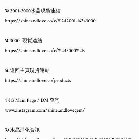
💫2001-3000水晶現貨連結

https://shineandlove.co/c/%242001-%243000

💫3000+現貨連結

https://shineandlove.co/c/%243000%2B

💫返回主頁現貨連結

https://shineandlove.co/products

✨IG Main Page / DM 查詢

www.instagram.com/shine.andlovegem/

💫水晶淨化資訊
