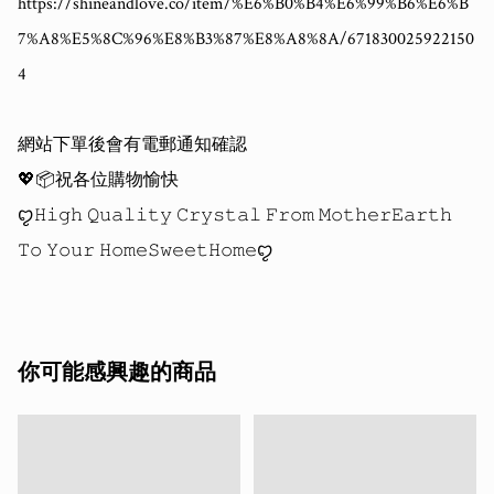
https://shineandlove.co/item/%E6%B0%B4%E6%99%B6%E6%B
7%A8%E5%8C%96%E8%B3%87%E8%A8%8A/671830025922150
4

網站下單後會有電郵通知確認

💖📦祝各位購物愉快 

ꨄ𝙷𝚒𝚐𝚑 𝚀𝚞𝚊𝚕𝚒𝚝𝚢 𝙲𝚛𝚢𝚜𝚝𝚊𝚕 𝙵𝚛𝚘𝚖 𝙼𝚘𝚝𝚑𝚎𝚛𝙴𝚊𝚛𝚝𝚑 
你可能感興趣的商品