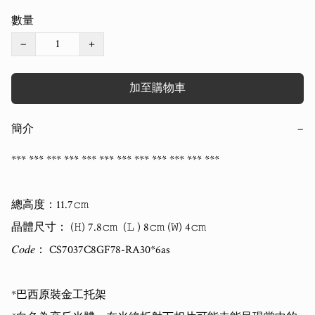
數量
−
+
加至購物車
簡介
−
*** *** *** *** *** *** *** *** *** *** *** *** 

總高度：11.7𝚌𝚖   

晶體尺寸： (𝙷) 7.8𝚌𝚖  (𝙻 ) 8𝚌𝚖 (𝚆) 4𝚌𝚖   

𝐶𝑜𝑑𝑒： CS7037C8GF78-RA30*6as

*巴西原裝金工托架
