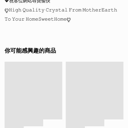
💖祝各位網站尋寶愉快 

ꨄ𝙷𝚒𝚐𝚑 𝚀𝚞𝚊𝚕𝚒𝚝𝚢 𝙲𝚛𝚢𝚜𝚝𝚊𝚕 𝙵𝚛𝚘𝚖 𝙼𝚘𝚝𝚑𝚎𝚛𝙴𝚊𝚛𝚝𝚑 
你可能感興趣的商品