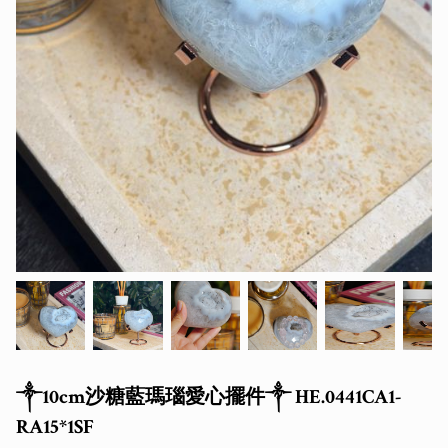
༒10cm沙糖藍瑪瑙愛心擺件༒ HE.0441CA1-
RA15*1SF