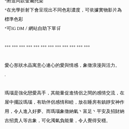
*附送同款金屬托架

*在光學折射下會呈現出不同色彩濃度，可依據實物影片為
標準色彩

*可IG DM / 網站自助下單🛒

*** *** *** *** *** *** *** *** *** *** *** *** 

愛心形狀水晶寓意心連心的愛與情感，象徵浪漫與活力。

.

瑪瑙是強化戀愛高手，其能量促進情侶之間的感情交流，在
屋中擺設瑪瑙，有助伴侶感情和睦，放在睡房有鎮靜安神作
用，令人進入好夢。而瑪瑙象徵納氣丶富足丶平安及招財納
吉招貴人等吉象，可化濁氣負能量，令人覺得安穩。
