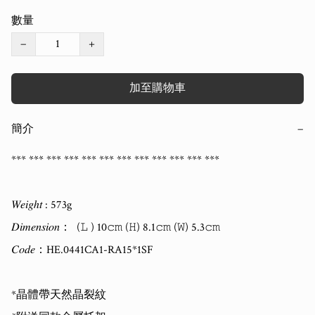
數量
−
+
加至購物車
簡介
−
*** *** *** *** *** *** *** *** *** *** *** ***  

𝑊𝑒𝑖𝑔ℎ𝑡 : 573g

𝐷𝑖𝑚𝑒𝑛𝑠𝑖𝑜𝑛：  (𝙻 ) 10𝚌𝚖 (𝙷) 8.1𝚌𝚖 (𝚆) 5.3𝚌𝚖   

𝐶𝑜𝑑𝑒：HE.0441CA1-RA15*1SF

*晶體帶天然晶裂紋
