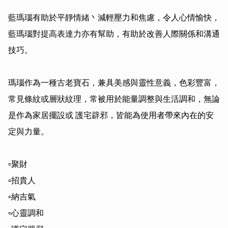
藍瑪瑙有助於平靜情緒丶減輕壓力和焦慮，令人心情愉快，
藍瑪瑙對提高表達力亦有幫助，有助於改善人際關係和溝通
技巧。

瑪瑙作為一種古老寶石，兼具美感與靈性意義，色彩豐富，
常見條紋或層狀紋理，常被用於能量調整與生活調和，無論
是作為家居擺設或 護宅辟邪，皆能為使用者帶來內在的安
定與力量。

▫️聚財

▫️招貴人

▫️納吉氣

▫️心靈調和
