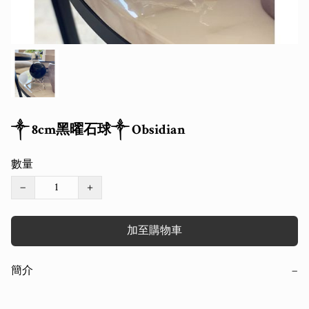
༒ 8cm黑曜石球༒ Obsidian
數量
−
+
加至購物車
簡介
−