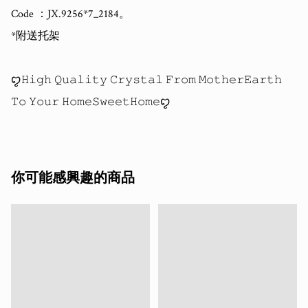
Code ：JX.9256*7_2184。

*附送托架

ꨄ𝙷𝚒𝚐𝚑 𝚀𝚞𝚊𝚕𝚒𝚝𝚢 𝙲𝚛𝚢𝚜𝚝𝚊𝚕 𝙵𝚛𝚘𝚖 𝙼𝚘𝚝𝚑𝚎𝚛𝙴𝚊𝚛𝚝𝚑 
你可能感興趣的商品