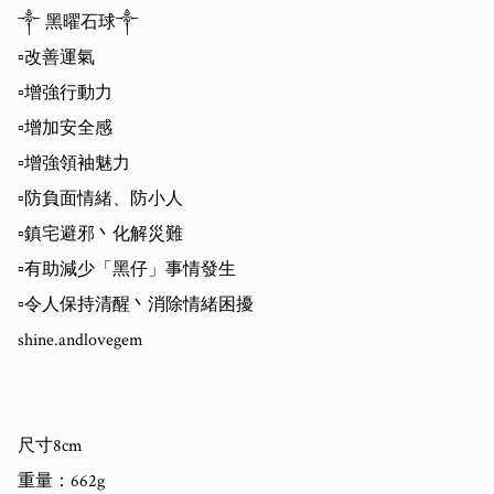
༒ 黑曜石球༒ 

▫️改善運氣

▫️增強行動力

▫️增加安全感 

▫️增強領袖魅力 

▫️防負面情緒、防小人

▫️鎮宅避邪丶化解災難

▫️有助減少「黑仔」事情發生

▫️令人保持清醒丶消除情緒困擾

shine.andlovegem

尺寸8cm

重量：662g
