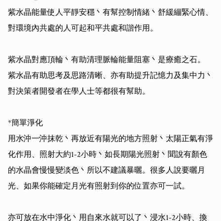
紫水晶能量使人平靜安穩丶有幫控制情緒丶舒緩繃緊心情、
對環境內共處的人可起和平共處和諧作用。

紫水晶對應頂輪丶有助清理脈輪能量阻塞丶是療癒之石。

紫水晶有助思考及思路清晰、亦有助提升記憶力及集中力丶
對決策者開發者在學人士等都很有幫助。

*簡單淨化

用水沖一沖抹乾丶再放近有陽光的地方照射丶太陽正氣有淨
化作用、照射大約1-2小時丶如長期陽光照射丶聞說有顏色
的水晶會慢慢變淡色丶所以不建議暴曬。很多人說要曬月
光、如果你能確定月光有照射到你的位置亦可一試。

亦可放在水中淨化丶用自來水就可以了丶浸水1-2小時、換