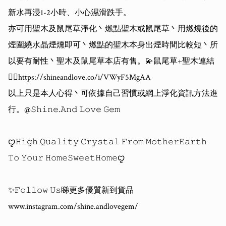
新水再浸1-2小時、小心濕滑跌手。

亦可用聖木及鼠尾草淨化丶燃點聖木或鼠尾草丶用燃燒後的
煙圍繞水晶煙燻即可丶燃點的聖木本身出煙時間比較短丶所
以要有耐性丶聖木及鼠尾草本店有售。💫鼠尾草+聖木連結
👇🏻https://shineandlove.co/i/VWyF5MgAA

以上只是本人心得丶可依據自己習慣或網上淨化資訊方法進
行。@𝚂𝚑𝚒𝚗𝚎.𝙰𝚗𝚍 𝙻𝚘𝚟𝚎 𝙶𝚎𝚖 

ꨄ𝙷𝚒𝚐𝚑 𝚀𝚞𝚊𝚕𝚒𝚝𝚢 𝙲𝚛𝚢𝚜𝚝𝚊𝚕 𝙵𝚛𝚘𝚖 𝙼𝚘𝚝𝚑𝚎𝚛𝙴𝚊𝚛𝚝𝚑 
𝚃𝚘 𝚈𝚘𝚞𝚛 𝙷𝚘𝚖𝚎𝚂𝚠𝚎𝚎𝚝𝙷𝚘𝚖𝚎ꨄ

✨𝙵𝚘𝚕𝚕𝚘𝚠 𝚄𝚜睇更多優質新到貨品

www.instagram.com/shine.andlovegem/
