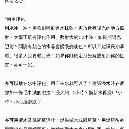
執念之心。

*簡單淨化

用水沖一沖丶用軟刷輕刷過水抹乾丶再放近有陽光的地方照
射丶太陽正氣有淨化作用、照射大約1-2小時丶如長期陽光
照射丶聞說有顏色的水晶會慢慢變淡色丶所以不建議長期暴
曬。很多人說要曬月光丶如果你能確定月光有照射到你的位
置丶亦可一試。

亦可以放在水中淨化、用自來水就可以了丶建議浸水時在底
部加一條毛巾減低碰撞丶浸大約1-2小時丶換新水再浸1-2小
時丶小心濕滑跌手。

亦可用聖木及鼠尾草淨化丶燃點聖木或鼠尾草丶用燃燒後的