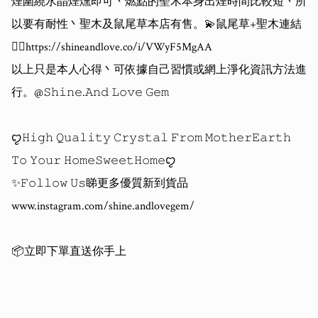
煙圍繞水晶煙燻即可丶燃點的聖木本身出煙時間比較短丶所
以要有耐性丶聖木及鼠尾草本店有售。💫鼠尾草+聖木連結
👇🏻https://shineandlove.co/i/VWyF5MgAA

以上只是本人心得丶可依據自己習慣或網上淨化資訊方法進
行。@𝚂𝚑𝚒𝚗𝚎.𝙰𝚗𝚍 𝙻𝚘𝚟𝚎 𝙶𝚎𝚖 

ꨄ𝙷𝚒𝚐𝚑 𝚀𝚞𝚊𝚕𝚒𝚝𝚢 𝙲𝚛𝚢𝚜𝚝𝚊𝚕 𝙵𝚛𝚘𝚖 𝙼𝚘𝚝𝚑𝚎𝚛𝙴𝚊𝚛𝚝𝚑 
𝚃𝚘 𝚈𝚘𝚞𝚛 𝙷𝚘𝚖𝚎𝚂𝚠𝚎𝚎𝚝𝙷𝚘𝚖𝚎ꨄ

✨𝙵𝚘𝚕𝚕𝚘𝚠 𝚄𝚜睇更多優質新到貨品

www.instagram.com/shine.andlovegem/

📦立即下單直送你手上
