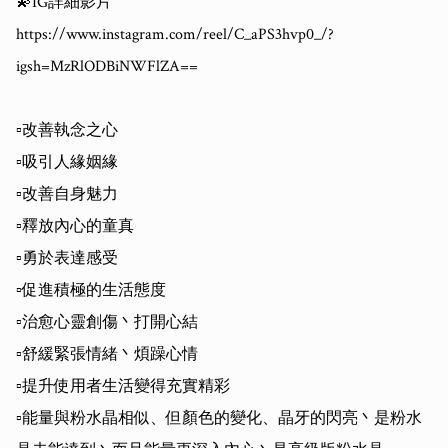
💫IG詳細影片

https://www.instagram.com/reel/C_aPS3hvp0_/?
igsh=MzRlODBiNWFlZA==

▫️改善執念之心

▫️吸引人緣姻緣

▫️改善自身魅力

▫️釋放內心的童真

▫️勇於表達感受

▫️促進積極的生活態度

▫️治愈心靈創傷丶打開心結

▫️舒緩緊張情緒丶煩躁心情

▫️提升使用者生活變得充實精彩

▫️能量與粉水晶相似、但顏色的變化、晶牙的閃亮丶是粉水