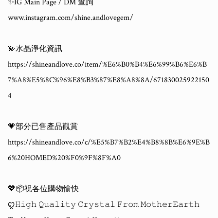
✨IG Main Page / DM 查詢

www.instagram.com/shine.andlovegem/

💫水晶淨化資訊

https://shineandlove.co/item/%E6%B0%B4%E6%99%B6%E6%B
7%A8%E5%8C%96%E8%B3%87%E8%A8%8A/671830025922150
4

💗部分已售產品觀賞

https://shineandlove.co/c/%E5%B7%B2%E4%B8%8B%E6%9E%B
6%20HOMED%20%F0%9F%8F%A0

💖📦祝各位購物愉快 

ꨄ𝙷𝚒𝚐𝚑 𝚀𝚞𝚊𝚕𝚒𝚝𝚢 𝙲𝚛𝚢𝚜𝚝𝚊𝚕 𝙵𝚛𝚘𝚖 𝙼𝚘𝚝𝚑𝚎𝚛𝙴𝚊𝚛𝚝𝚑 