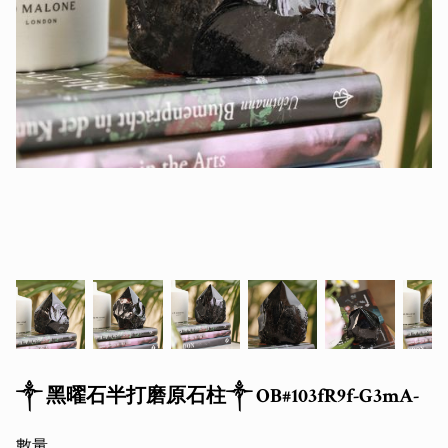
༒ 黑曜石半打磨原石柱༒ OB#103fR9f-G3mA-
數量