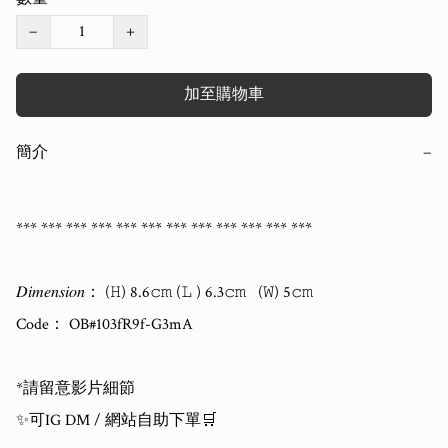
−
+
加至購物車
簡介
−
*** *** *** *** *** *** *** *** *** *** *** *** 

𝐷𝑖𝑚𝑒𝑛𝑠𝑖𝑜𝑛： (𝙷) 8.6𝚌𝚖 (𝙻 ) 6.3𝚌𝚖   (𝚆) 5𝚌𝚖   

Code： OB#103fR9f-G3mA

*請留意影片細節

✨可IG DM / 網站自助下單🛒
