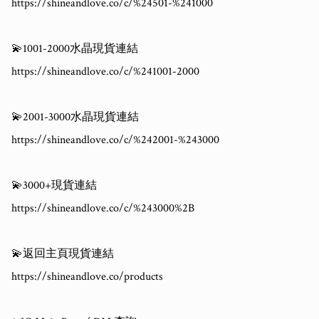
https://shineandlove.co/c/%24501-%241000

💫1001-2000水晶現貨連結

https://shineandlove.co/c/%241001-2000

💫2001-3000水晶現貨連結

https://shineandlove.co/c/%242001-%243000

💫3000+現貨連結

https://shineandlove.co/c/%243000%2B

💫返回主頁現貨連結

https://shineandlove.co/products
