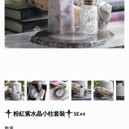
༒ 粉紅紫水晶小柱套裝༒ SE#4
數量