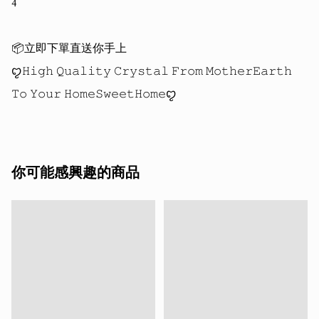
4

📦立即下單直送你手上

ꨄ𝙷𝚒𝚐𝚑 𝚀𝚞𝚊𝚕𝚒𝚝𝚢 𝙲𝚛𝚢𝚜𝚝𝚊𝚕 𝙵𝚛𝚘𝚖 𝙼𝚘𝚝𝚑𝚎𝚛𝙴𝚊𝚛𝚝𝚑 
你可能感興趣的商品