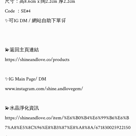
尺寸：高8.6cm x 闊2.2cm 厚2.2cm

Code ：SE#4

✨可IG DM / 網站自助下單🛒

💫返回主頁連結

https://shineandlove.co/products

✨IG Main Page/ DM

www.instagram.com/shine.andlovegem/

💫水晶淨化資訊

https://shineandlove.co/item/%E6%B0%B4%E6%99%B6%E6%B
7%A8%E5%8C%96%E8%B3%87%E8%A8%8A/671830025922150