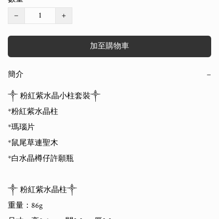
−
+
加至購物車
簡介
−
༒ 粉紅紫水晶小柱套裝༒ 

*粉紅紫水晶柱

*瑪瑙片

*鼠尾草連聖木

*白水晶樽仔許願瓶

༒ 粉紅紫水晶柱༒ 

重量：86g
