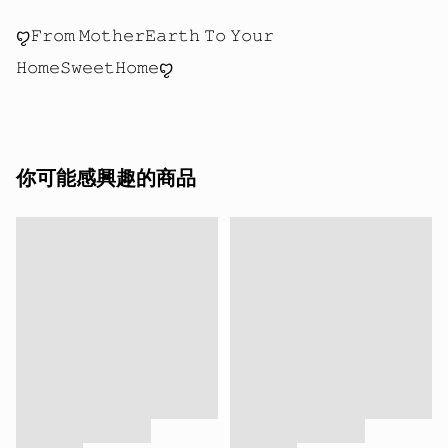
ꨄ𝙵𝚛𝚘𝚖 𝙼𝚘𝚝𝚑𝚎𝚛𝙴𝚊𝚛𝚝𝚑 𝚃𝚘 𝚈𝚘𝚞𝚛 
你可能感興趣的商品