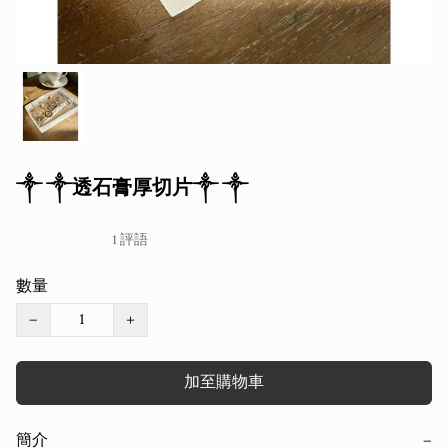
༒ ༒透石膏厚切片༒ ༒
1 評語
數量
−
+
加至購物車
簡介
−