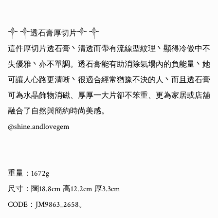
༒ ༒透石膏厚切片༒ ༒

這件厚切片透石膏丶清透而帶有流線型紋理丶顯得冷傲中不
失優雅丶亦不單調。透石膏能有助消除氣場內的負能量丶她
可讓人心路更清晰丶很適合經常猶豫不決的人丶而且透石膏
可為水晶飾物消磁、厚厚一大片卻不笨重、更為家居或店舖
融合了自然與簡約時尚美感。

@shine.andlovegem 

重量：1672g

尺寸：闊18.8cm 高12.2cm 厚3.3cm

CODE：JM9863_2658。
