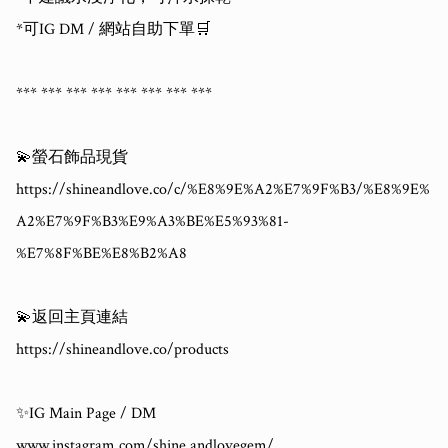
*可IG DM / 網站自助下單🛒

*** *** *** *** *** *** *** ***

💫螢石飾品現貨

https://shineandlove.co/c/%E8%9E%A2%E7%9F%B3/%E8%9E%
A2%E7%9F%B3%E9%A3%BE%E5%93%81-
%E7%8F%BE%E8%B2%A8

💫返回主頁連結

https://shineandlove.co/products

✨IG Main Page / DM

www.instagram.com/shine.andlovegem/
