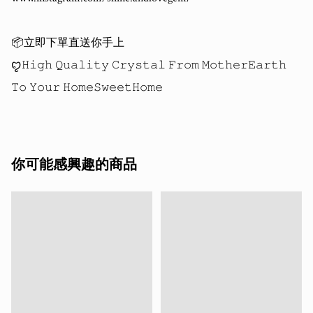
📦立即下單直送你手上

ꨄ𝙷𝚒𝚐𝚑 𝚀𝚞𝚊𝚕𝚒𝚝𝚢 𝙲𝚛𝚢𝚜𝚝𝚊𝚕 𝙵𝚛𝚘𝚖 𝙼𝚘𝚝𝚑𝚎𝚛𝙴𝚊𝚛𝚝𝚑 
你可能感興趣的商品