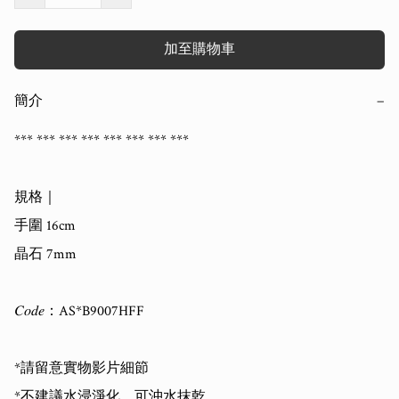
加至購物車
簡介
−
*** *** *** *** *** *** *** ***

規格｜

手圍 16cm

晶石 7mm

𝐶𝑜𝑑𝑒：AS*B9007HFF

*請留意實物影片細節

*不建議水浸淨化，可沖水抹乾
