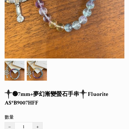
༒🟢7mm+夢幻漸變螢石手串༒ Fluorite
AS*B9007HFF
數量
−
+