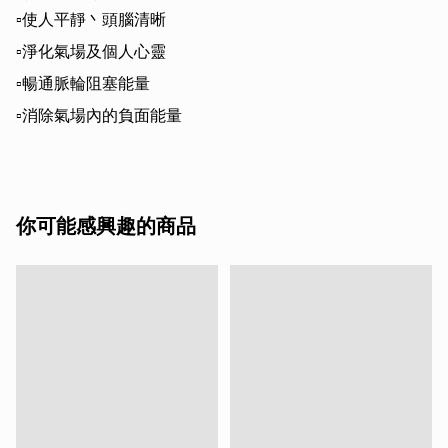
▫️使人平靜丶頭腦清晰

▫️淨化氣場及個人心靈

▫️暢通脈輪阻塞能量

你可能感興趣的商品