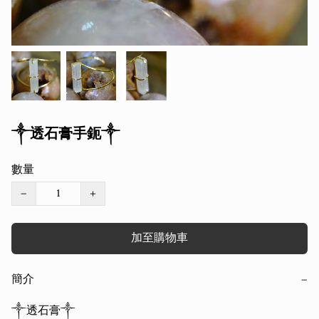
༒透石膏手鈪༒
數量
−
+
加至購物車
簡介
−
༒透石膏༒
