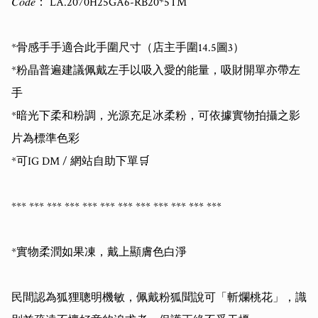
𝐶𝑜𝑑𝑒： LA.2070H25GA6-RB20*5TM

*骨感手手適合此手圍尺寸（店主手圍14.5圖3）

*粉晶普遍建議佩戴左手以吸入愛的能量，吸財開單亦帶左
手

*暗光下柔和粉調，光源充足冰柔粉，可依據實物拍攝之影
片為標準色彩

*可IG DM / 網站自助下單🛒

*** *** *** *** *** *** *** *** *** *** *** *** 

*實物柔潤如果凍，戴上顯膚色白淨

民間認為狐狸聰明機敏，佩戴粉狐聞說可「斬爛桃花」，識