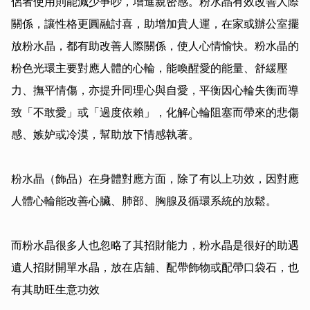
侶者使用則能減少爭吵，增進親密感。粉水晶有效改善人際
關係，讓性格更圓融討喜，助增加貴人運，在家或辦公室擺
放粉水晶，都有助改善人際關係，使人心情愉快。粉水晶的
粉色光環主要對應人體的心輪，能喚醒愛的能量、舒緩壓
力、撫平情傷，亦提升同理心與自愛，平衡因心輪失衡而導
致「不敢愛」或「過度依賴」，化解心輪阻塞而帶來的悲傷
感、嫉妒或冷漠，幫助放下情感執著。

粉水晶（飾品）在身體對應方面，除了有以上功效，因對應
人體心輪能改善心臟、肺部、胸腺及循環系統的放鬆。

而粉水晶很多人也忽略了其招財能力，粉水晶是很好的助遇
遺人招財開單水晶，放在店舖、配帶飾物或配帶口袋石，也
有其助旺生意功效
