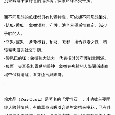
別並疏遠不懷好意的追求者，保護正緣不受干擾。

而不同形態的狐狸都貝有其獨特性，可依據不同形態細分。

▫️趴狐/睡狐： 象徵溫順、守護，適合希望感情穩定、減少
爭吵的人。

▫️立狐/靈狐： 象徵機智、招財、避邪，適合職場女性，增
強精明度與社交手腕。

▫️帶尾巴的狐：象徵強大法力，代表招財與守護能量圓滿。

▫️狐面：尖耳朵和靈動的眼神，象徵在複雜的人際關係或商
場中保持清醒，看穿謊言與陷阱。

.

粉水晶（Rose Quartz）是著名的「愛情石」，其功效主要圍
繞人際與情感，有助單身者吸引合適對象招來桃花，已有伴