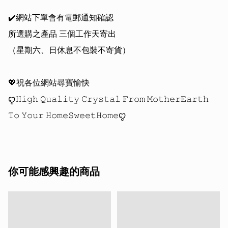
✔️網站下單會有電郵通知確認

所選購之產品 三個工作天寄出

（星期六、日休息不包裝不寄貨）

💖祝各位網站尋寶愉快 

ꨄ𝙷𝚒𝚐𝚑 𝚀𝚞𝚊𝚕𝚒𝚝𝚢 𝙲𝚛𝚢𝚜𝚝𝚊𝚕 𝙵𝚛𝚘𝚖 𝙼𝚘𝚝𝚑𝚎𝚛𝙴𝚊𝚛𝚝𝚑 
你可能感興趣的商品