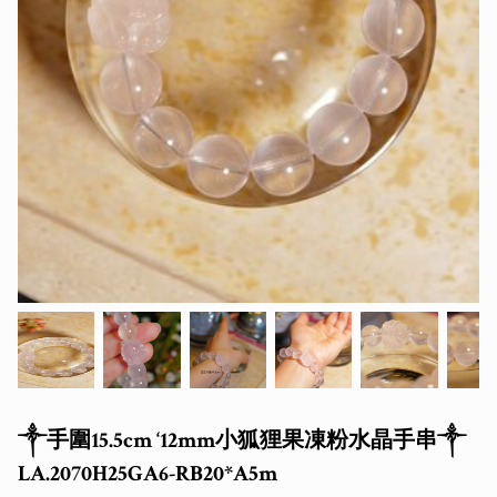
༒手圍15.5cm ‘12mm小狐狸果凍粉水晶手串༒
LA.2070H25GA6-RB20*A5m