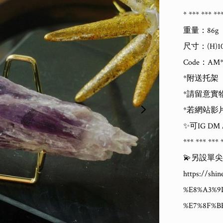
* *** *** ***
重量：86g

尺寸：(H)10c
Code：AM*8
*附送托架

*請留意實
*若網站影
✨可IG DM
*** *** *** *
💫另設單
https://s
%E8%A3%9
%E7%8F%B