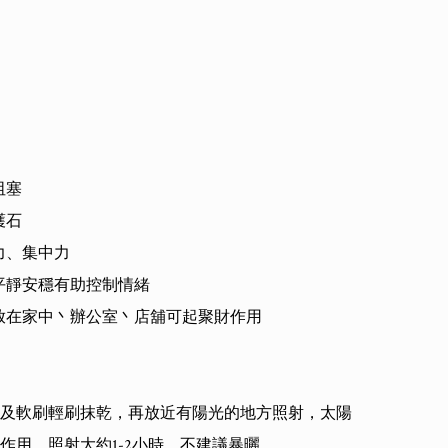
塞

石

力、集中力

人平靜安穩有助控制情緒

晶放在家中丶辦公室丶店舖可起聚財作用

及軟刷輕刷抹乾，再放近有陽光的地方照射，太陽
作用，照射大約1-2小時，不建議暴曬。
