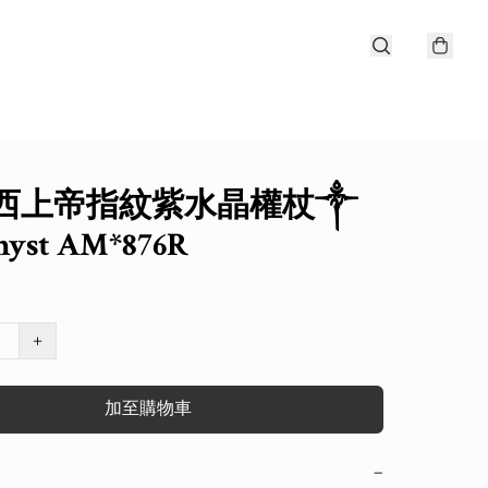
西上帝指紋紫水晶權杖༒
yst AM*876R
+
加至購物車
−