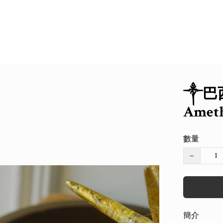
༒巴
Ameth
數量
−
簡介