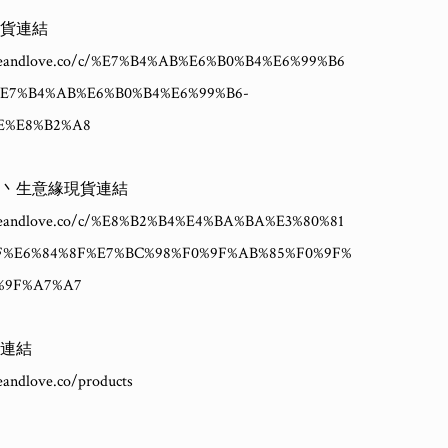
貨連結

hineandlove.co/c/%E7%B4%AB%E6%B0%B4%E6%99%B6
/%E7%B4%AB%E6%B0%B4%E6%99%B6-
E%E8%B2%A8

人丶生意緣現貨連結

ineandlove.co/c/%E8%B2%B4%E4%BA%BA%E3%80%81
F%E6%84%8F%E7%BC%98%F0%9F%AB%85%F0%9F%
%9F%A7%A7

連結

eandlove.co/products
