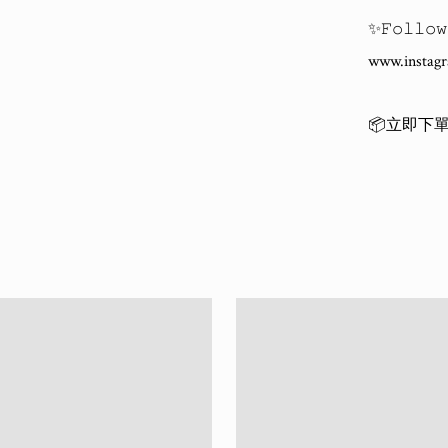
✨𝙵𝚘𝚕
www.instagr