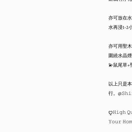
亦可放在水
水再浸1-
亦可用聖木
圍繞水晶煙
💫鼠尾草+聖木連
以上只是本
行。@𝚂𝚑𝚒𝚗𝚎
ꨄ𝙷𝚒𝚐𝚑 𝚀𝚞
𝚈𝚘𝚞𝚛 𝙷𝚘