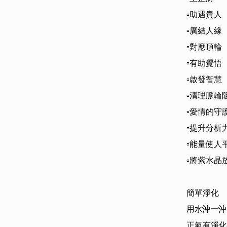
▫️助遇貴人

▫️廣結人緣

▫️對應頂輪

▫️有助覺悟

▫️啟發智慧

▫️清理脈輪阻
▫️愛情的守護
▫️提升分析
▫️能量使
▫️將紫水
簡單淨化

用水沖一沖
正氣有淨化