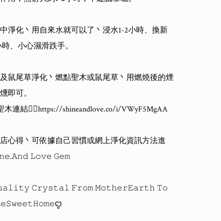
中淨化丶用自來水就可以了丶浸水1-2小時、換新
2小時、小心濕滑跌手。

及鼠尾草淨化丶燃點聖木或鼠尾草丶用燃燒後的煙
燻即可。

結👇🏻https://shineandlove.co/i/VWyF5MgAA

店心得丶可依據自己習慣或網上淨化資訊方法進
.𝙰𝚗𝚍 𝙻𝚘𝚟𝚎 𝙶𝚎𝚖 

𝚊𝚕𝚒𝚝𝚢 𝙲𝚛𝚢𝚜𝚝𝚊𝚕 𝙵𝚛𝚘𝚖 𝙼𝚘𝚝𝚑𝚎𝚛𝙴𝚊𝚛𝚝𝚑 𝚃𝚘 
𝚎𝚂𝚠𝚎𝚎𝚝𝙷𝚘𝚖𝚎ꨄ
