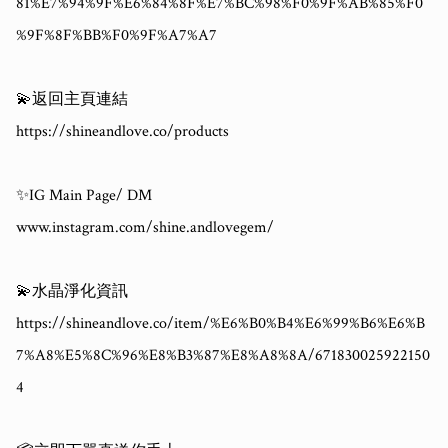
81%E7%94%9F%E6%84%8F%E7%BC%98%F0%9F%AB%85%F0
%9F%8F%BB%F0%9F%A7%A7

💫返回主頁連結

https://shineandlove.co/products

✨IG Main Page/ DM

www.instagram.com/shine.andlovegem/

💫水晶淨化資訊

https://shineandlove.co/item/%E6%B0%B4%E6%99%B6%E6%B
7%A8%E5%8C%96%E8%B3%87%E8%A8%8A/671830025922150
4
