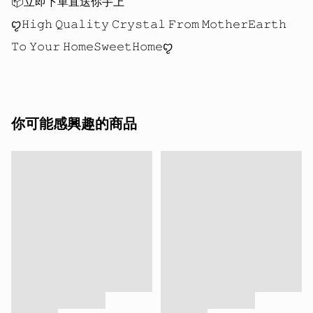
📦立即下單直送你手上

ꨄ𝙷𝚒𝚐𝚑 𝚀𝚞𝚊𝚕𝚒𝚝𝚢 𝙲𝚛𝚢𝚜𝚝𝚊𝚕 𝙵𝚛𝚘𝚖 𝙼𝚘𝚝𝚑𝚎𝚛𝙴𝚊𝚛𝚝𝚑 
你可能感興趣的商品