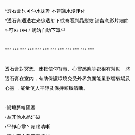
*透石膏只可沖水抹乾 不建議水浸淨化

*透石膏通透在光線透射下或會看到晶裂紋 請留意影片細節

✨可IG DM / 網站自助下單🛒

*** *** *** *** *** *** *** *** *** *** *** ***

透石膏對冥想、連接信仰智慧、心靈感應等都很有幫助，將
透石膏在室內，有助保護環境免受外界負面能量影響氣場及
心靈 ，能量使人平靜及保持頭腦清晰。

▫️暢通脈輪阻塞

▫️為其他水晶消磁

▫️平靜心靈丶頭腦清晰
