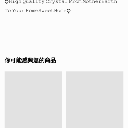
ꨄ𝙷𝚒𝚐𝚑 𝚀𝚞𝚊𝚕𝚒𝚝𝚢 𝙲𝚛𝚢𝚜𝚝𝚊𝚕 𝙵𝚛𝚘𝚖 𝙼𝚘𝚝𝚑𝚎𝚛𝙴𝚊𝚛𝚝𝚑 
𝚃𝚘 𝚈𝚘𝚞𝚛 𝙷𝚘𝚖𝚎𝚂𝚠𝚎𝚎𝚝𝙷𝚘𝚖𝚎ꨄ

你可能感興趣的商品