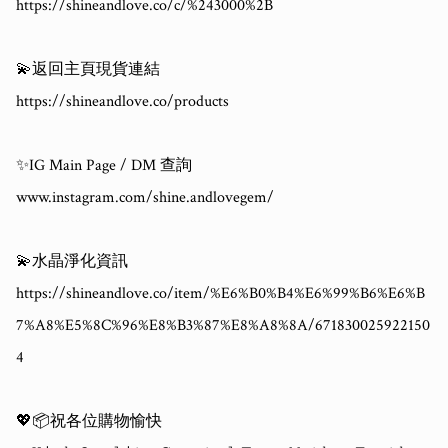
https://shineandlove.co/c/%243000%2B

💫返回主頁現貨連結

https://shineandlove.co/products

✨IG Main Page / DM 查詢

www.instagram.com/shine.andlovegem/

💫水晶淨化資訊

https://shineandlove.co/item/%E6%B0%B4%E6%99%B6%E6%B
7%A8%E5%8C%96%E8%B3%87%E8%A8%8A/671830025922150
4

💖📦祝各位購物愉快 
