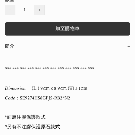
−
+
加至購物車
簡介
−
*** *** *** *** *** *** *** *** *** *** *** *** 

𝐷𝑖𝑚𝑒𝑛𝑠𝑖𝑜𝑛： (𝙻 ) 9𝚌𝚖 𝗑 8.9𝚌𝚖 (𝚆) 3.1𝚌𝚖    

𝐶𝑜𝑑𝑒：SE9274HS8GFJ5-RB2*N2

*面層注膠保護款式

*另有不注膠保護原石款式
