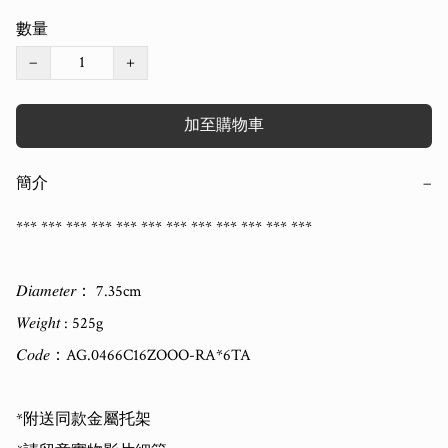
數量
−
+
加至購物車
簡介
−
*** *** *** *** *** *** *** *** *** *** *** *** 

𝐷𝑖𝑎𝑚𝑒𝑡𝑒𝑟： 7.35cm

𝑊𝑒𝑖𝑔ℎ𝑡 : 525g

𝐶𝑜𝑑𝑒：AG.0466C16ZOOO-RA*6TA

*附送同款金屬托架
