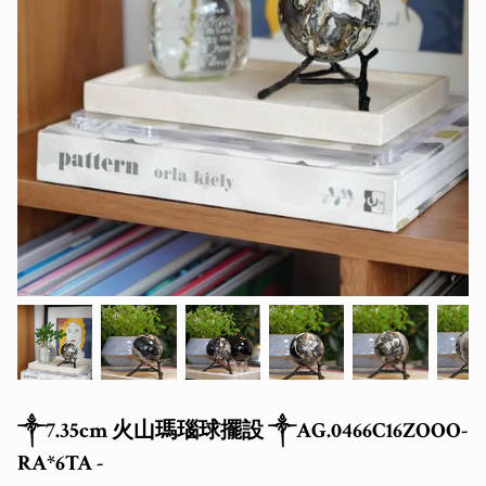
༒7.35cm 火山瑪瑙球擺設 ༒AG.0466C16ZOOO-
RA*6TA -