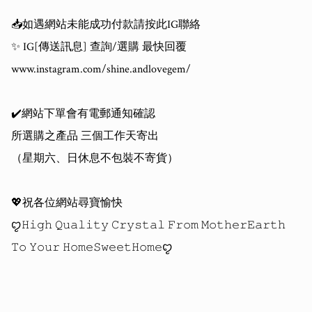
📥如遇網站未能成功付款請按此IG聯絡

✨ IG[傳送訊息] 查詢/選購 最快回覆

www.instagram.com/shine.andlovegem/

✔️網站下單會有電郵通知確認

所選購之產品 三個工作天寄出

（星期六、日休息不包裝不寄貨）

💖祝各位網站尋寶愉快 

ꨄ𝙷𝚒𝚐𝚑 𝚀𝚞𝚊𝚕𝚒𝚝𝚢 𝙲𝚛𝚢𝚜𝚝𝚊𝚕 𝙵𝚛𝚘𝚖 𝙼𝚘𝚝𝚑𝚎𝚛𝙴𝚊𝚛𝚝𝚑 