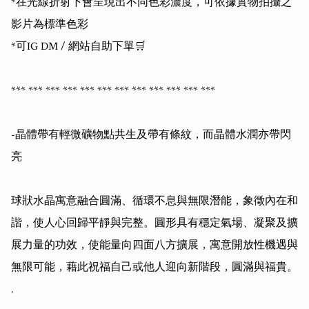
*在光線折射下會呈現出不同色彩濃度，可依據實物拍攝之
影片為標準色彩

*可IG DM / 網站自助下單🛒

*** *** *** *** *** *** *** *** *** *** *** *** 

-晶體帶有輕微礦物點共生及帶有條紋，而晶體水潤亦帶閃
亮

球狀水晶寓意融合圓滿、循環不息與無限潛能，象徵內在和
諧，使人心回歸平靜與完整。圓形具有穩定氣場、凝聚及擴
展力量的功效，使能量向四面八方擴展，寓意開放性機遇與
無限可能，藉此祝福自己或他人迎向新階段，圓滿與福貴。

.
