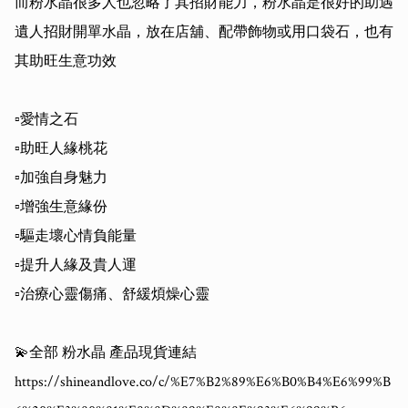
而粉水晶很多人也忽略了其招財能力，粉水晶是很好的助遇
遺人招財開單水晶，放在店舖、配帶飾物或用口袋石，也有
其助旺生意功效

▫️愛情之石

▫️助旺人緣桃花

▫️加強自身魅力

▫️增強生意緣份

▫️驅走壞心情負能量

▫️提升人緣及貴人運

▫️治療心靈傷痛、舒緩煩燥心靈

💫全部 粉水晶 產品現貨連結

https://shineandlove.co/c/%E7%B2%89%E6%B0%B4%E6%99%B