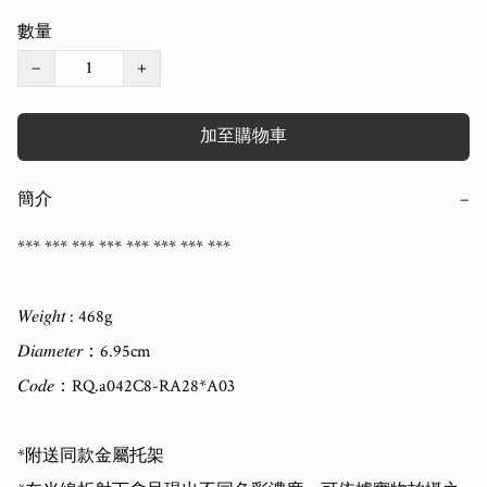
數量
−
+
加至購物車
簡介
−
*** *** *** *** *** *** *** ***

𝑊𝑒𝑖𝑔ℎ𝑡 : 468g

𝐷𝑖𝑎𝑚𝑒𝑡𝑒𝑟：6.95cm 

𝐶𝑜𝑑𝑒：RQ.a042C8-RA28*A03

*附送同款金屬托架
