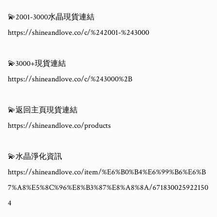
💫2001-3000水晶現貨連結

https://shineandlove.co/c/%242001-%243000

💫3000+現貨連結

https://shineandlove.co/c/%243000%2B

💫返回主頁現貨連結

https://shineandlove.co/products

💫水晶淨化資訊

https://shineandlove.co/item/%E6%B0%B4%E6%99%B6%E6%B
7%A8%E5%8C%96%E8%B3%87%E8%A8%8A/671830025922150
4
