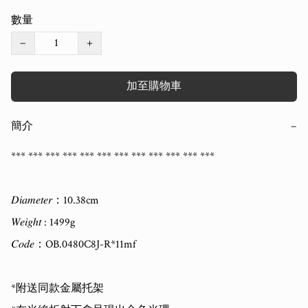
數量
−
+
加至購物車
簡介
−
*** *** *** *** *** *** *** *** *** *** *** *** 

𝐷𝑖𝑎𝑚𝑒𝑡𝑒𝑟：10.38cm

𝑊𝑒𝑖𝑔ℎ𝑡 : 1499g

𝐶𝑜𝑑𝑒：OB.0480C8J-R*11mf

*附送同款金屬托架
