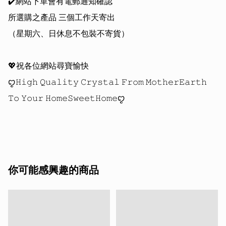
✔️網站下單會有電郵通知確認

所選購之產品 三個工作天寄出

（星期六、日休息不包裝不寄貨）

💖祝各位網站尋寶愉快 

ꨄ𝙷𝚒𝚐𝚑 𝚀𝚞𝚊𝚕𝚒𝚝𝚢 𝙲𝚛𝚢𝚜𝚝𝚊𝚕 𝙵𝚛𝚘𝚖 𝙼𝚘𝚝𝚑𝚎𝚛𝙴𝚊𝚛𝚝𝚑 
𝚃𝚘 𝚈𝚘𝚞𝚛 𝙷𝚘𝚖𝚎𝚂𝚠𝚎𝚎𝚝𝙷𝚘𝚖𝚎ꨄ

你可能感興趣的商品