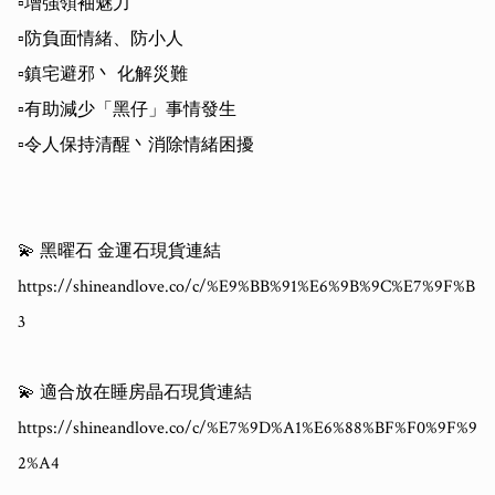
▫️增強領袖魅力 

▫️防負面情緒、防小人

▫️鎮宅避邪丶 化解災難

▫️有助減少「黑仔」事情發生

▫️令人保持清醒丶消除情緒困擾

💫 黑曜石 金運石現貨連結

https://shineandlove.co/c/%E9%BB%91%E6%9B%9C%E7%9F%B
3

💫 適合放在睡房晶石現貨連結

https://shineandlove.co/c/%E7%9D%A1%E6%88%BF%F0%9F%9
2%A4
