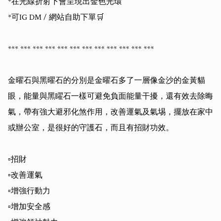
*在光線折射下會呈現出金色光環

*可IG DM / 網站自助下單🛒

*** *** *** *** *** *** *** *** *** *** *** *** 

金曜石與黑曜石的分別是金曜石多了一層像金沙的金黃貓
眼，能量與黑矅石一樣可避免負面能量干擾，還有效去除晦
氣，帶有強大避邪化煞作用，改善運氣及氣埸，擺放在家中
或辦公室，是很好的守護石，而且有招財功效。

▫️招財

▫️改善運氣

▫️增強行動力

▫️增加安全感 
