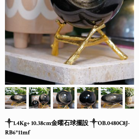
༒1.4Kg+ 10.38cm金曜石球擺設 ༒OB.0480C8J-
RB6*11mf