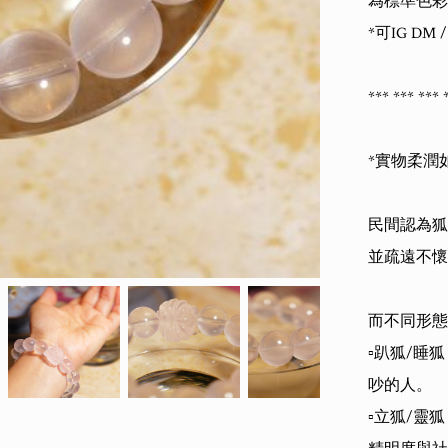
為標準色彩

*可IG DM
*** *** *** *
*實物柔潤
民間認為狐
並疏遠不懷
而不同形態
▫️趴狐/
吵的人。

▫️立狐/