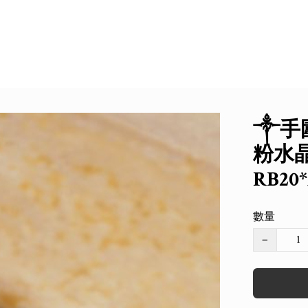
༒手圍
粉水晶手
RB20
數量
−