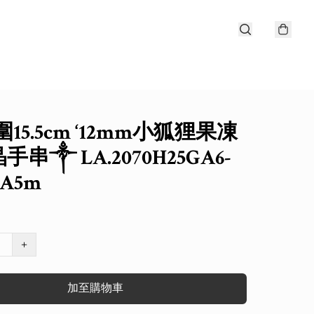
15.5cm ‘12mm小狐狸果凍
串༒ LA.2070H25GA6-
*A5m
+
加至購物車