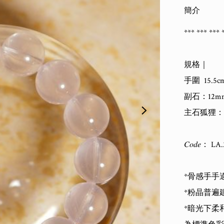
簡介
*** *** *** *
規格｜

手圍  15.5cm
副石：12mm
主石狐狸：(𝙻 )
𝐶𝑜𝑑𝑒： 
*骨感手手適
*粉晶普遍
*暗光下柔