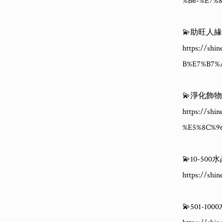
%B6-%E7%
💫助旺人
https://sh
B%E7%B7%A
💫淨化飾
https://s
%E5%8C%9
💫10-50
https://shi
💫501-10