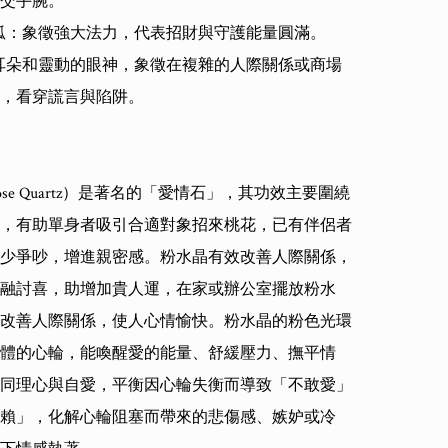
交手腕。

的狐：象徵強大法力，代表招財與守護能量圓滿。

尖耳朵和靈動的眼神，象徵在複雜的人際關係或商場
，看穿謊言與陷阱。

se Quartz）是著名的「愛情石」，其功效主要圍繞
，有助單身者吸引合適對象招來桃花，已有伴侶者
少爭吵，增進親密感。粉水晶有效改善人際關係，
融討喜，助增加貴人運，在家或辦公室擺放粉水
改善人際關係，使人心情愉快。粉水晶的粉色光環
體的心輪，能喚醒愛的能量、舒緩壓力、撫平情
同理心與自愛，平衡因心輪失衡而導致「不敢愛」
賴」，化解心輪阻塞而帶來的悲傷感、嫉妒或冷