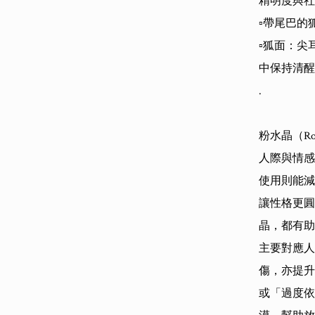
精明度與社
▫️帶尾巴
▫️狐面：
中保持清醒
.

粉水晶（Ro
人際與情感
使用則能減
讓性格更圓
晶，都有助
主要對應人
傷，亦提升
或「過度依