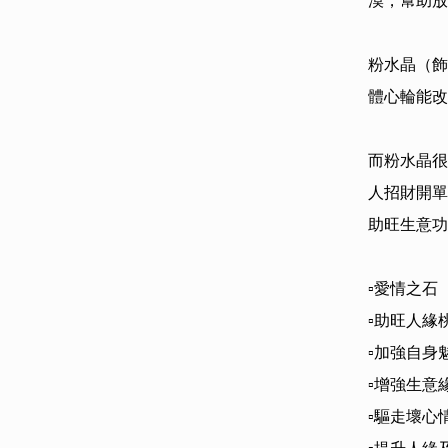
漠，幫助放
粉水晶（飾
體心輪能改
而粉水晶很
人招財開單
助旺生意功
▫️愛情之石

▫️助旺人緣桃
▫️加強自身魅
▫️增強生意緣
▫️驅走壞心