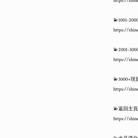
https://shi
💫1001-2
https://shi
💫2001-3
https://shi
💫3000+現
https://shi
💫返回主頁
https://shin